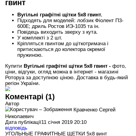
гвинт
Вугільні графітні щітки 5х8 гвинт.
Підходять для моделей: лобзик Фіолент П3-
600Е; дриль Ростов ИЭ-1035 та ін.
Повідець виходить зверху з кута.
У комплекті з 2 шт.
Кріпляться гвинтом до щіткотримача і
притискаються до колектора окремої
пружиною.
Купити
Вугільні графітні щітки
5х8 гвинт -
фото,
ціни, відгуки, огляд можна в інтернет - магазині
Роторуа за доступною ціною. Доставка в будь-який
регіон України.
Коментарі (1)
Автор
Кравченко Сергей
Николаевич
Дата публікації
11 січня 2019 20:10
відповідь
УГОЛЬНЫЕ ГРАФИТНЫЕ ЩЕТКИ 5х8 винт