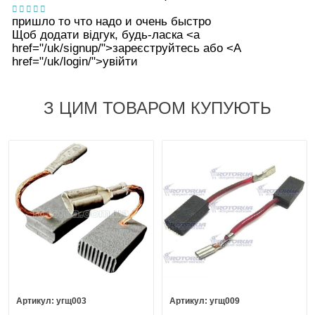
пришло то что надо и очень быстро
Щоб додати відгук, будь-ласка <а
href="/uk/signup/">зареєструйтесь або <А
href="/uk/login/">увійти
З ЦИМ ТОВАРОМ КУПУЮТЬ
угщ003
угщ009