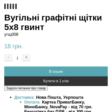
Вугільні графітні щітки
5х8 гвинт
угщ008
18 грн.
-
+
Додається ...
Доданий
В кошик
Купити в 1 клік
Доставка:
Нова Пошта, Укрпошта
Оплата:
Картка ПриватБанку,
МоноБанку, NovaPay - від 70 грн.
Безготівка без ПДВ - від 300 грн.