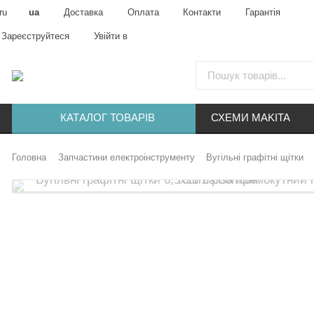
ru
ua
Доставка
Оплата
Контакти
Гарантія
Зареєструйтеся
Увійти в
КАТАЛОГ ТОВАРІВ
СХЕМИ MAKITA
Головна
Запчастини електроінструменту
Вугільні графітні щітки