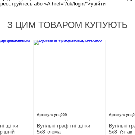
реєструйтесь або <А href="/uk/login/">увійти
З ЦИМ ТОВАРОМ КУПУЮТЬ
угщ009
угщ0
ні щітки
Вугільні графітні щітки
Вугільні гр
трішній
5х8 клема
5х8 п'ятак