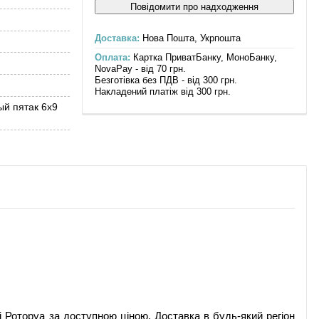
Повідомити про надходження
Доставка:
Нова Пошта, Укрпошта
Оплата:
Картка ПриватБанку, МоноБанку,
NovaPay - від 70 грн.
Безготівка без ПДВ - від 300 грн.
Накладений платіж від 300 грн.
й пятак 6х9
ині Роторуа за доступною ціною. Доставка в будь-який регіон