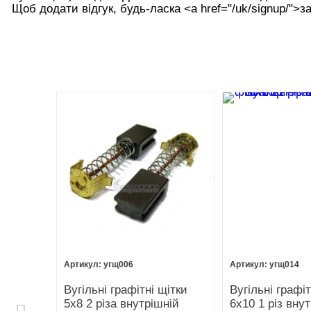
Щоб додати відгук, будь-ласка <а href="/uk/signup/">за
угщ006
угщ014
нижній
Вугільні графітні щітки
Вугільні графіт
ll 1500
5х8 2 різа внутрішній
6х10 1 різ вну