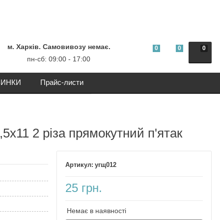
м. Харків. Самовивозу немає.
0
0
0
пн-сб: 09:00 - 17:00
ИНКИ
Прайс-листи
6,5х11 2 різа прямокутний п'ятак
угщ012
25 грн.
Немає в наявності