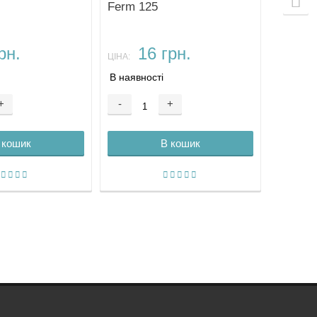
Ferm 125
рн.
16 грн.
ЦІНА:
В наявності
+
-
+
 кошик
В кошик