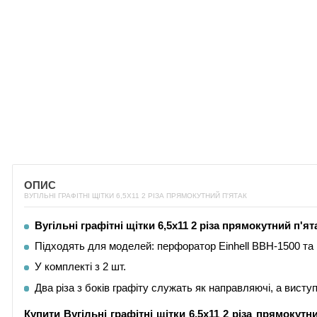
ОПИС
ВУГІЛЬНІ ГРАФІТНІ ЩІТКИ 6,5Х11 2 РІЗА ПРЯМОКУТНИЙ П'ЯТАК
Вугільні графітні щітки 6,5х11 2 різа прямокутний п'ят
Підходять для моделей: перфоратор Einhell BBH-1500 та і
У комплекті з 2 шт.
Два різа з боків графіту служать як направляючі, а вист
Купити
Вугільні графітні щітки
6,5х11 2 різа прямокутн