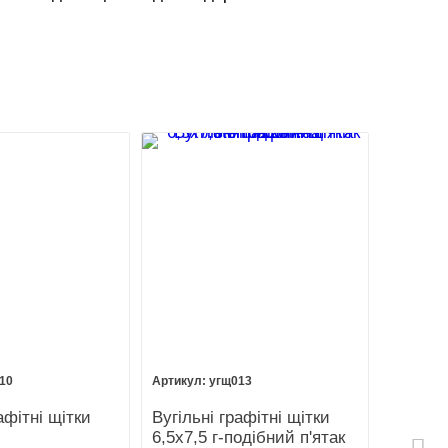
10
угщ013
афітні щітки
Вугільні графітні щітки
6,5х7,5 г-подібний п'ятак