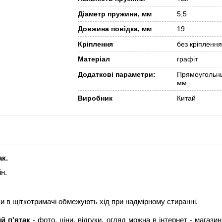
Діаметр пружини, мм
5,5
Довжина повідка, мм
19
Кріплення
без кріплення
Матеріал
графіт
Додаткові параметри:
Прямоугольны
мм.
Виробник
Китай
ак.
н.
упи в щіткотримачі обмежують хід при надмірному стиранні.
ий п'ятак
- фото, ціни, відгуки, огляд можна в інтернет - магаз