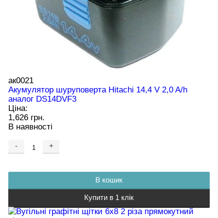
ак0021
Акумулятор шуруповерта Hitachi 14,4 V 2,0 A/h
аналог DS14DVF3
Ціна:
1,626 грн.
В наявності
-
+
В кошик
Купити в 1 клік