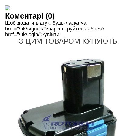
Коментарі (0)
Щоб додати відгук, будь-ласка <а
href="/uk/signup/">зареєструйтесь або <А
href="/uk/login/">увійти
З ЦИМ ТОВАРОМ КУПУЮТЬ