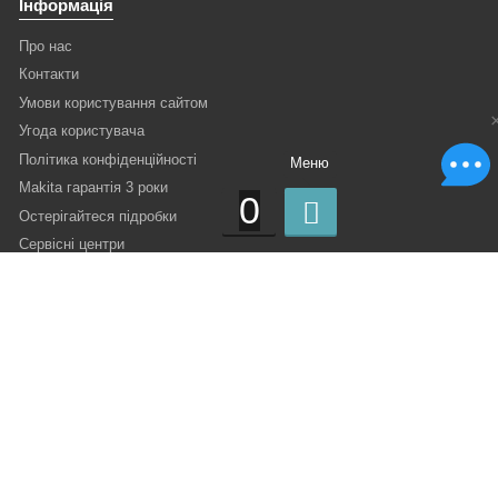
Інформація
Про нас
Контакти
Умови користування сайтом
Угода користувача
Політика конфіденційності
Меню
Makita гарантія 3 роки
0
Остерігайтеся підробки
Сервісні центри
Статті
Перфоратор
КШМ Болгарка
Який купити електроінструмент?
Інтернет-магазин сьогодні
Історія електроінструменту