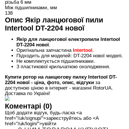
різьба 6 мм
Між підшипниками, мм
138
Опис
Якір ланцюгової пили
Intertool DT-2204 нової
Якір для ланцюгової електропили Intertool
DT-2204 нової
.
Оригінальна запчастина
Intertool
.
Підходить для моделей: DT-2204 нової моделі.
Не комплектується підшипниками.
З пластикової крильчаткою охолодження.
Купити ротор на ланцюгову пилку
Intertool D
T-
2204 нової
- ціна, фото, опис, відгуки
за
доступною ціною в інтернет - магазині RotorUA.
Доставка по Україні!
Коментарі (0)
Щоб додати відгук, будь-ласка <а
href="/uk/signup/">зареєструйтесь або <А
href="/uk/login/">увійти