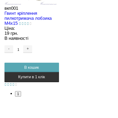
вкп001
Гвинт кріплення
пилкотримача лобзика
М4х15
Ціна:
19 грн.
В наявності
-
+
В кошик
Купити в 1 клік
1