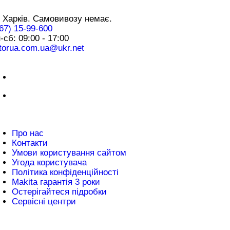
нтакти
 Харків. Самовивозу немає.
67) 15-99-600
-сб: 09:00 - 17:00
torua.com.ua@ukr.net
плата
нформація
Про нас
Контакти
Умови користування сайтом
Угода користувача
Політика конфіденційності
Makita гарантія 3 роки
Остерігайтеся підробки
Сервісні центри
атті