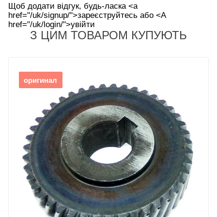
Щоб додати відгук, будь-ласка <а
href="/uk/signup/">зареєструйтесь або <А
href="/uk/login/">увійти
З ЦИМ ТОВАРОМ КУПУЮТЬ
оригинал