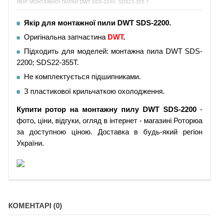
ЯКІР МОНТАЖНОЇ ПИЛКИ DWT SDS-2200, SDS22-355 T
Якір для монтажної
пили
DWT SDS-2200.
Оригінальна запчастина
DWT
.
Підходить для моделей: монтажна пила DWT SDS-
2200; SDS22-355T.
Не комплектується підшипниками.
З пластикової крильчаткою охолодження.
Купити
ротор
на монтажну пилу
DWT SDS-2200
-
фото, ціни, відгуки, огляд в інтернет - магазині Роторюа
за доступною ціною. Доставка в будь-який регіон
України.
КОМЕНТАРІ (0)