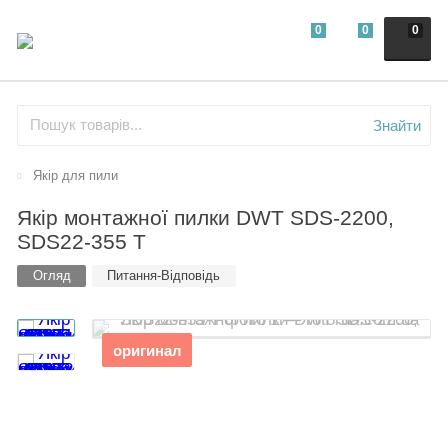
0
0
0
Знайти
Якір для пили
Якір монтажної пилки DWT SDS-2200,
SDS22-355 T
Огляд
Питання-Відповідь
оригинал