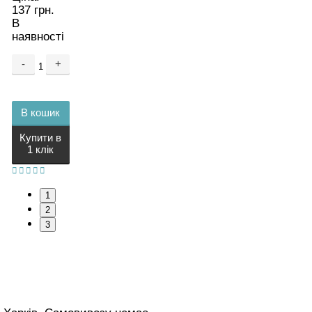
137 грн.
В
наявності
-
+
В кошик
Купити в
1 клік
1
2
3
нтакти