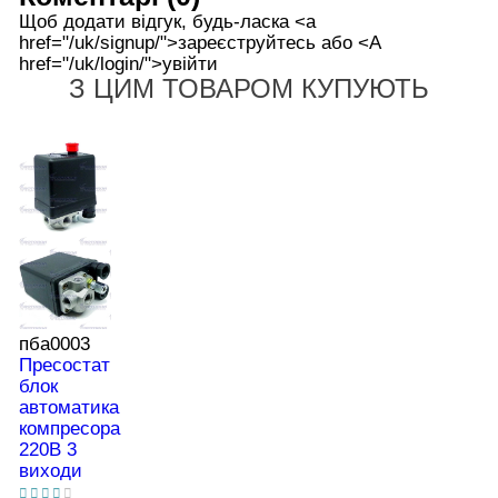
Щоб додати відгук, будь-ласка <а
href="/uk/signup/">зареєструйтесь або <А
href="/uk/login/">увійти
З ЦИМ ТОВАРОМ КУПУЮТЬ
пба0003
Пресостат
блок
автоматика
компресора
220В 3
виходи