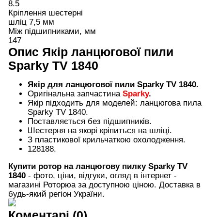
8.5
Кріплення шестерні
шліц 7,5 мм
Між підшипниками, мм
147
Опис
Якір ланцюгової пили
Sparky TV 1840
Якір для ланцюгової пили Sparky TV 1840.
Оригінальна запчастина
Sparky
.
Якір підходить для моделей: ланцюгова пила
Sparky TV 1840.
Поставляється без підшипників.
Шестерня на якорі кріпиться на шліці.
З пластикової крильчаткою охолодження.
128188.
Купити
ротор на ланцюгову пилку
Sparky TV
1840
- фото, ціни, відгуки, огляд в інтернет -
магазині Роторюа за доступною ціною. Доставка в
будь-який регіон України.
Коментарі (0)