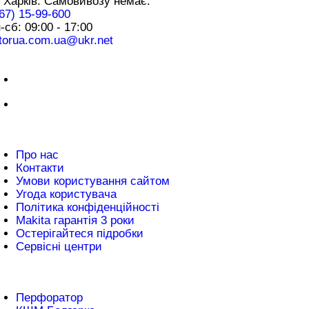
 Харків. Самовивозу немає.
67) 15-99-600
-сб: 09:00 - 17:00
torua.com.ua@ukr.net
плата
нформація
Про нас
Контакти
Умови користування сайтом
Угода користувача
Політика конфіденційності
Makita гарантія 3 роки
Остерігайтеся підробки
Сервісні центри
атті
Перфоратор