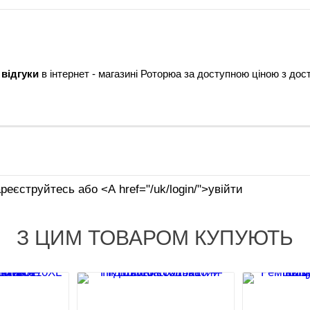
, відгуки
в інтернет - магазині Роторюа за доступною ціною з дос
реєструйтесь або <А href="/uk/login/">увійти
З ЦИМ ТОВАРОМ КУПУЮТЬ