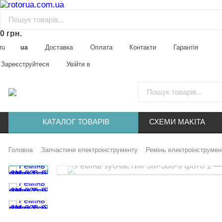
0 грн.
ru
ua
Доставка
Оплата
Контакти
Гарантія
Зареєструйтеся
Увійти в
КАТАЛОГ ТОВАРІВ
СХЕМИ MAKITA
Головна
Запчастини електроінструменту
Ремінь електроінструмен