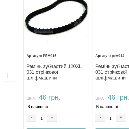
РЕМ015
рем014
вий 608
Ремінь зубчастий 120XL
Ремінь зубчас
031 стрічкової
031 стрічкової
шліфмашини
шліфмашини
46 грн.
46 грн
ЦІНА:
ЦІНА:
В наявності
В наявності
-
+
-
+