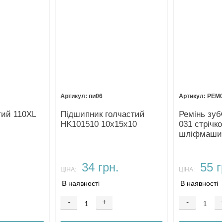
пи06
РЕМ
тий 110XL
Підшипник голчастий
Ремінь зуб
HK101510 10х15х10
031 стрічко
шліфмаши
.
34 грн.
55 г
ЦІНА:
ЦІНА:
В наявності
В наявності
-
+
-