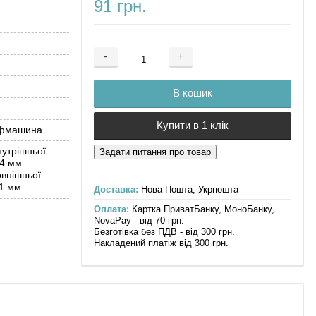
91 грн.
-
+
Додається ...
Доданий
В кошик
Купити в 1 клік
іфмашина
нутрішньої
94 мм
овнішньої
11 мм
Доставка:
Нова Пошта, Укрпошта
Оплата:
Картка ПриватБанку, МоноБанку,
NovaPay - від 70 грн.
Безготівка без ПДВ - від 300 грн.
Накладений платіж від 300 грн.