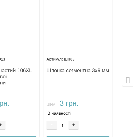
013
ШП03
частий 106XL
Шпонка сегментна 3х9 мм
вої
ни
рн.
3 грн.
ЦІНА:
В наявності
+
-
+