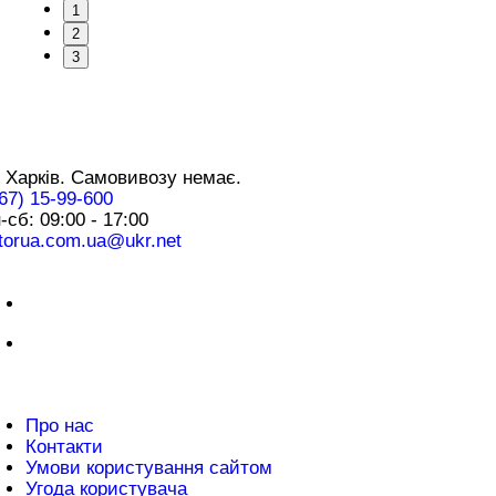
1
2
3
нтакти
 Харків. Самовивозу немає.
67) 15-99-600
-сб: 09:00 - 17:00
torua.com.ua@ukr.net
плата
нформація
Про нас
Контакти
Умови користування сайтом
Угода користувача