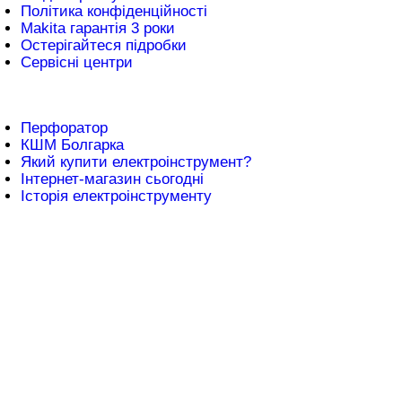
Політика конфіденційності
Makita гарантія 3 роки
Остерігайтеся підробки
Сервісні центри
атті
Перфоратор
КШМ Болгарка
Який купити електроінструмент?
Інтернет-магазин сьогодні
Історія електроінструменту