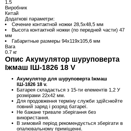
1.5
Виробник
Китай
Додаткові параметри:
Сечение контактной ножки ​28,5х48,5 мм
Высота контактной ножки (по передней части) 47
мм
Габаритные размеры ​94х119х105,6 мм
Вага
0.7 кг
Опис
Акумулятор шуруповерта
Іжмаш ІШ-1826 18 V
Акумулятор для шуруповерта Іжмаш
ІШ-1826 18 v.
Батарея складається з 15-ти елементів 1,2 У
розмірами 22х42 мм.
Для продовження терміну служби здійснюйте
повний заряд і розряд батареї.
Не бажане тривале зберігання без
використання.
В зимовий період рекомендується зберігати в
опалювальному приміщенні.