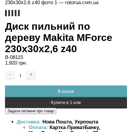
Диск пильний по
дереву Makita MForce
230х30х2,6 z40
B-08115
1,920 грн.
-
+
Додається ...
Доданий
В кошик
Купити в 1 клік
Доставка:
Нова Пошта, Укрпошта
Оплата:
Картка ПриватБанку,