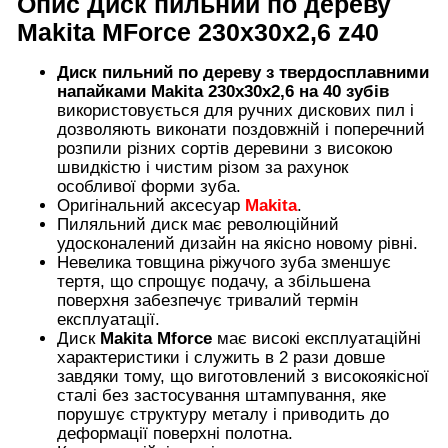
Опис
Диск пильний по дереву
Makita MForce 230х30х2,6 z40
Диск пильний по дереву з твердосплавними
напайками Makita 230х30х2,6 на 40 зубів
використовується для ручних дискових пил і
дозволяють виконати поздовжній і поперечний
розпили різних сортів деревини з високою
швидкістю і чистим різом за рахунок
особливої форми зуба.
Оригінальний аксесуар
Makita
.
Пиляльний диск має революційний
удосконалений дизайн на якісно новому рівні.
Невелика товщина ріжучого зуба зменшує
тертя, що спрощує подачу, а збільшена
поверхня забезпечує тривалий термін
експлуатації.
Диск
Makita Mforce
має високі експлуатаційні
характеристики і служить в 2 рази довше
завдяки тому, що виготовлений з високоякісної
сталі без застосування штампування, яке
порушує структуру металу і приводить до
деформації поверхні полотна.