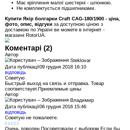
Має кріплення малої шестерні - шпонкою.
Не комплектується підшипниками.
Купити
Якір болгарки Craft CAG-180/1900
- ціна,
фото, опис, відгуки
за доступною ціною з
доставкою по Україні ви можете в інтернет -
магазині RotorUA.
Коментарі (2)
Автор
Steklovar
Дата публікації
09 грудня 2018 16:10
відповідь
Советую
Быстрый выход на связь и отправка. Товар
соответствует.Приемлемые цены
Автор
Владимир
Дата публікації
06 грудня 2016 15:46
відповідь
Советую не пожалеете.
Очень доволен.Посоветовали с выбором.Если бы