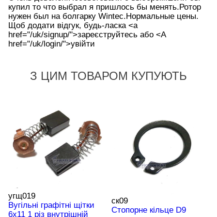
купил то что выбрал я пришлось бы менять.Ротор
нужен был на болгарку Wintec.Нормальные цены.
Щоб додати відгук, будь-ласка <а
href="/uk/signup/">зареєструйтесь або <А
href="/uk/login/">увійти
З ЦИМ ТОВАРОМ КУПУЮТЬ
угщ019
ск09
Вугільні графітні щітки
Стопорне кільце D9
6х11 1 різ внутрішній