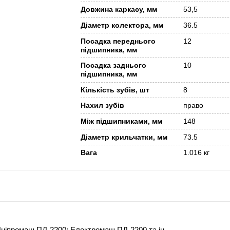
Довжина каркасу, мм
53,5
Діаметр колектора, мм
36.5
Посадка переднього
12
підшипника, мм
Посадка заднього
10
підшипника, мм
Кількість зубів, шт
8
Нахил зубів
право
Між підшипниками, мм
148
Діаметр крильчатки, мм
73.5
Вага
1.016 кг
Дніпромаш ПД-2200; Електромаш ПД-2200 та ін.