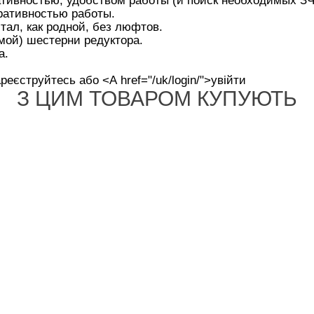
ативностью, удобством работы (и поиск необходимых ЗЧ
ративностью работы.
ал, как родной, без люфтов.
мой) шестерни редуктора.
а.
реєструйтесь або <А href="/uk/login/">увійти
З ЦИМ ТОВАРОМ КУПУЮТЬ