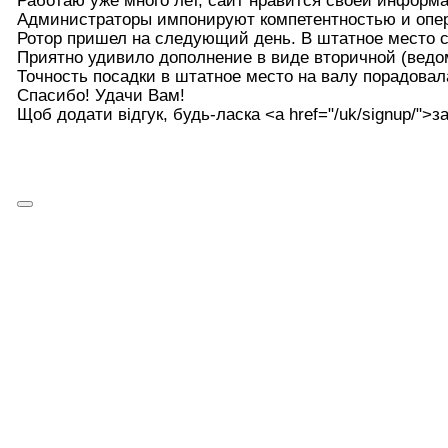
Работаю уже много лет, сайт нравится своей информ
Администраторы импонируют компетентностью и опе
Ротор пришел на следующий день. В штатное место ст
Приятно удивило дополнение в виде вторичной (ведо
Точность посадки в штатное место на валу порадовал
Спасибо! Удачи Вам!
Щоб додати відгук, будь-ласка <а href="/uk/signup/">за