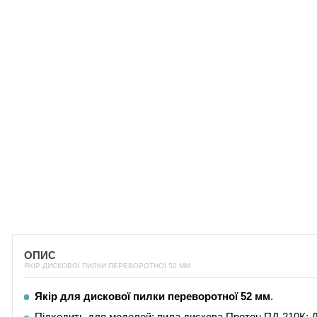
ОПИС
ЯКІР ДИСКОВОЇ ПИЛКИ ПЕРЕВОРОТНОЇ 52 ММ
Якір для дискової пилки
переворотної 52 мм
.
Підходить для моделей: пила дискова Протон ПД-210К; 