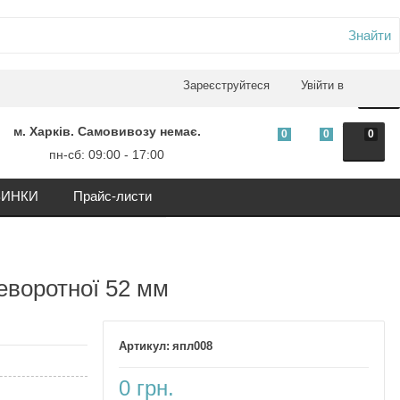
Знайти
0
Зареєструйтеся
Увійти в
м. Харків. Самовивозу немає.
0
0
0
пн-сб: 09:00 - 17:00
ИНКИ
Прайс-листи
еворотної 52 мм
япл008
0 грн.