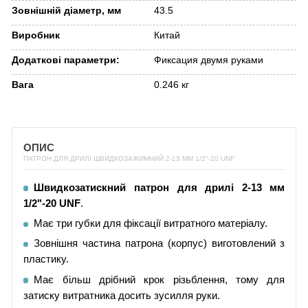
Зовнішній діаметр, мм
43.5
Виробник
Китай
Додаткові параметри:
Фиксация двумя руками
Вага
0.246 кг
ОПИС
ПАТРОН ДЛЯ ДРИЛІ ШВИДКОЗАЖИМНИЙ 2-13 ММ 1/2"-20 UNF
Швидкозатискний патрон для дрилі 2-13 мм
1/2"-20 UNF
.
Має три губки для фіксації витратного матеріалу.
Зовнішня частина патрона (корпус) виготовлений з
пластику.
Має більш дрібний крок різьблення, тому для
затиску витратника досить зусилля руки.