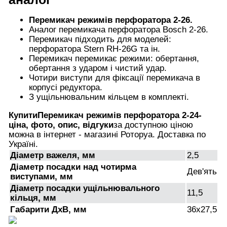
Перемикач режимів перфоратора 2-26.
Аналог перемикача перфоратора Bosch 2-26.
Перемикач підходить для моделей:
перфоратора Stern RH-26G та ін.
Перемикач перемикає режими: обертання,
обертання з ударом і чистий удар.
Чотири виступи для фіксації перемикача в
корпусі редуктора.
З ущільнювальним кільцем в комплекті.
Купити
Перемикач режимів перфоратора 2-24
-
ціна, фото, опис, відгуки
за доступною ціною
можна в інтернет - магазині Роторуа. Доставка по
Україні.
Діаметр важеля, мм
2,5
Діаметр посадки над чотирма
Дев'ять
виступами, мм
Діаметр посадки ущільнювального
11,5
кільця, мм
Габарити ДхВ, мм
36х27,5