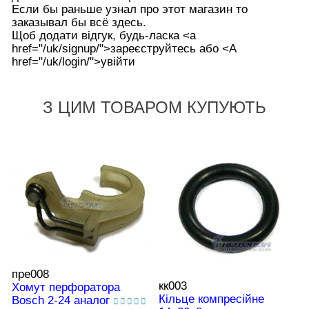
Если бы раньше узнал про этот магазин то
заказывал бы всё здесь.
Щоб додати відгук, будь-ласка <а
href="/uk/signup/">зареєструйтесь або <А
href="/uk/login/">увійти
З ЦИМ ТОВАРОМ КУПУЮТЬ
пре008
кк003
Хомут перфоратора
Кільце компресійне
Bosch 2-24 аналог