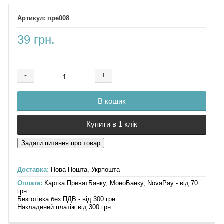
пре008
39 грн.
-
+
Додається ...
Доданий
В кошик
Купити в 1 клік
Доставка:
Нова Пошта, Укрпошта
Оплата:
Картка ПриватБанку, МоноБанку, NovaPay - від 70
грн.
Безготівка без ПДВ - від 300 грн.
Накладений платіж від 300 грн.