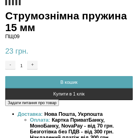
Струмознімна пружина
15 мм
ПЩ09
23 грн.
-
+
Додається ...
Доданий
В кошик
Купити в 1 клік
Доставка:
Нова Пошта, Укрпошта
Оплата:
Картка ПриватБанку,
МоноБанку, NovaPay - від 70 грн.
Безготівка без ПДВ - від 300 грн.
Накладений платіж від 300 грн.