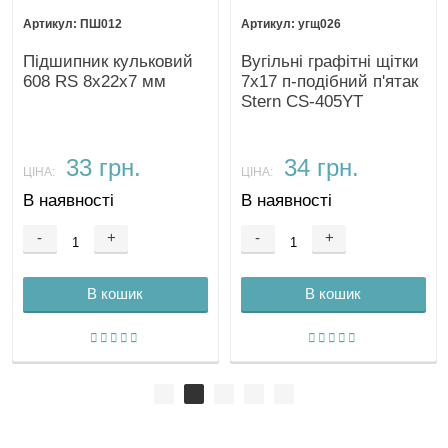
ПШ012
угщ026
Підшипник кульковий
Вугільні графітні щітки
608 RS 8х22х7 мм
7х17 п-подібний п'ятак
Stern CS-405YT
33 грн.
34 грн.
ЦІНА:
ЦІНА:
В наявності
В наявності
-
+
-
+
В кошик
В кошик