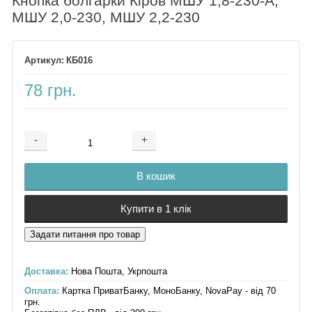
Кнопка болгарки Кіров МШУ 1,8-230-А,
МШУ 2,0-230, МШУ 2,2-230
КБ016
78 грн.
-
+
Додається ...
Доданий
В кошик
Купити в 1 клік
Доставка:
Нова Пошта, Укрпошта
Оплата:
Картка ПриватБанку, МоноБанку, NovaPay - від 70
грн.