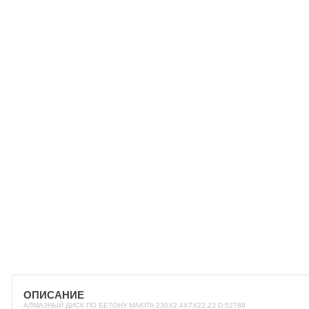
ОПИСАНИЕ
АЛМАЗНЫЙ ДИСК ПО БЕТОНУ MAKITA 230X2,4X7X22,23 D-52788