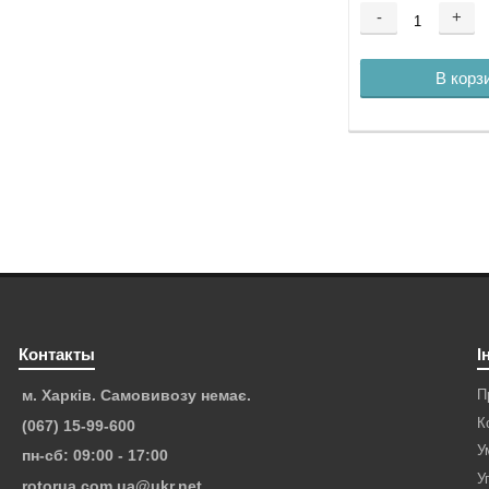
-
+
В корз
Контакты
І
П
м. Харків. Самовивозу немає.
К
(067) 15-99-600
У
пн-сб: 09:00 - 17:00
У
rotorua.com.ua@ukr.net