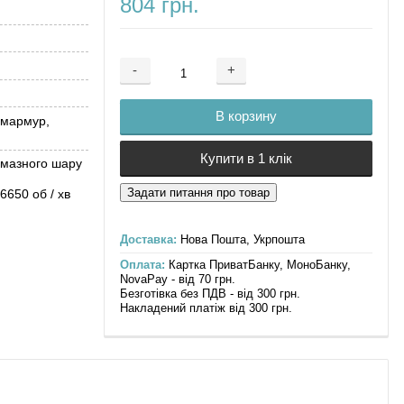
804 грн.
-
+
Добавляется...
Добавлен
В корзину
 мармур,
Купити в 1 клік
мазного шару
6650 об / хв
Доставка:
Нова Пошта, Укрпошта
Оплата:
Картка ПриватБанку, МоноБанку,
NovaPay - від 70 грн.
Безготівка без ПДВ - від 300 грн.
Накладений платіж від 300 грн.