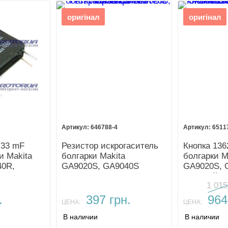
оригінал
оригінал
646788-4
6511
,33 mF
Резистор искрогаситель
Кнопка 136
и Makita
болгарки Makita
болгарки M
40R,
GA9020S, GA9040S
GA9020S, 
плавный п
1 015
.
397 грн.
964
ЦЕНА:
ЦЕНА:
В наличии
В наличии