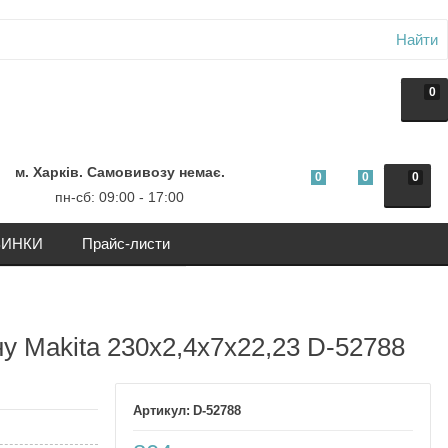
Найти
0
м. Харків. Самовивозу немає.
0
0
0
пн-сб: 09:00 - 17:00
ИНКИ
Прайс-листи
у Makita 230x2,4x7x22,23 D-52788
D-52788