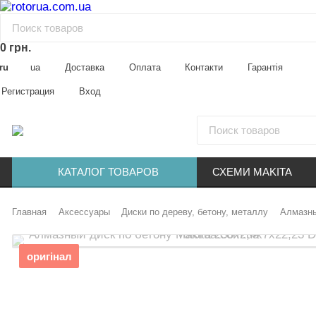
0 грн.
ru
ua
Доставка
Оплата
Контакти
Гарантія
Регистрация
Вход
КАТАЛОГ ТОВАРОВ
СХЕМИ MAKITA
Главная
Аксессуары
Диски по дереву, бетону, металлу
Алмазны
оригінал