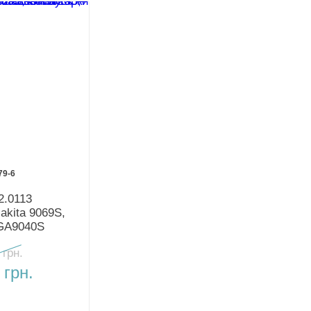
79-6
2.0113
akita 9069S,
GA9040S
уск
 грн.
 грн.