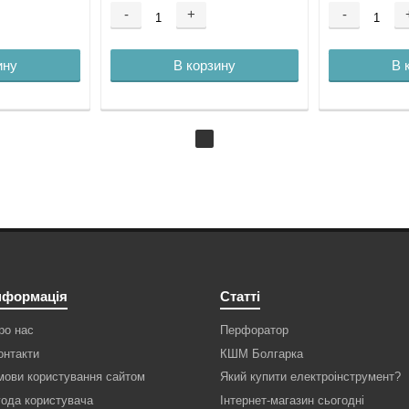
-
+
-
ину
В корзину
В 
нформація
Статті
ро нас
Перфоратор
онтакти
КШМ Болгарка
мови користування сайтом
Який купити електроінструмент?
года користувача
Інтернет-магазин сьогодні