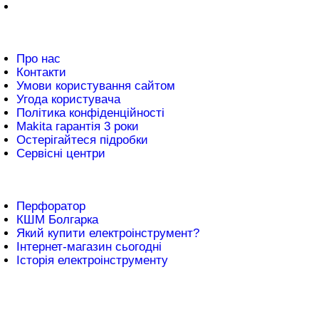
нформація
Про нас
Контакти
Умови користування сайтом
Угода користувача
Політика конфіденційності
Makita гарантія 3 роки
Остерігайтеся підробки
Сервісні центри
атті
Перфоратор
КШМ Болгарка
Який купити електроінструмент?
Інтернет-магазин сьогодні
Історія електроінструменту