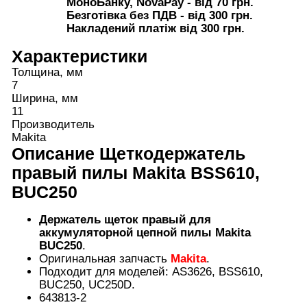
МоноБанку, NovaPay - від 70 грн.
Безготівка без ПДВ - від 300 грн.
Накладений платіж від 300 грн.
Характеристики
Толщина, мм
7
Ширина, мм
11
Производитель
Makita
Описание
Щеткодержатель
правый пилы Makita BSS610,
BUC250
Держатель щеток правый для
аккумуляторной цепной пилы Makita
BUC250
.
Оригинальная запчасть
Makita
.
Подходит для моделей: AS3626, BSS610,
BUC250, UC250D.
643813-2