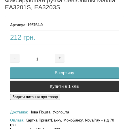
Фиксирующая ручка бензопилы Makita
EA3201S, EA3203S
195764-0
212 грн.
-
+
Добавляется...
Добавлен
В корзину
Купити в 1 клік
Доставка:
Нова Пошта, Укрпошта
Оплата:
Картка ПриватБанку, МоноБанку, NovaPay - від 70
грн.