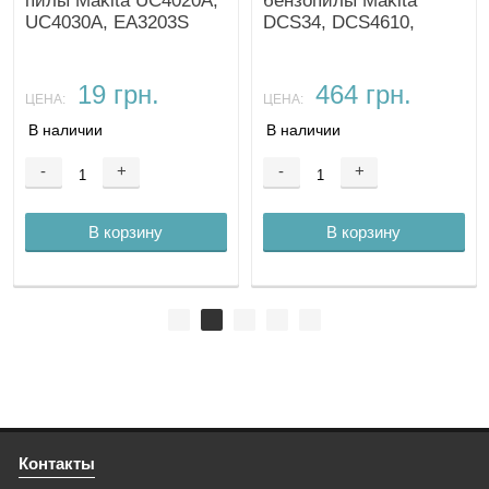
пилы Makita UC4020A,
бензопилы Makita
UC4030A, EA3203S
DCS34, DCS4610,
EA3203S
19 грн.
464 грн.
ЦЕНА:
ЦЕНА:
В наличии
В наличии
-
+
-
+
В корзину
В корзину
Контакты