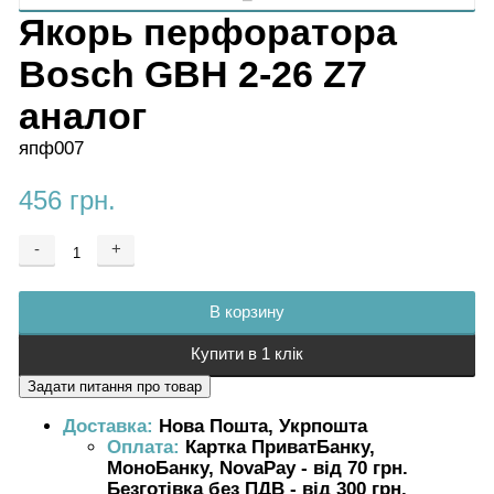
Якорь перфоратора
Bosch GBH 2-26 Z7
аналог
япф007
456 грн.
-
+
Добавляется...
Добавлен
В корзину
Купити в 1 клік
Доставка:
Нова Пошта, Укрпошта
Оплата:
Картка ПриватБанку,
МоноБанку, NovaPay - від 70 грн.
Безготівка без ПДВ - від 300 грн.