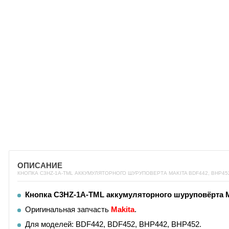
ОПИСАНИЕ
КНОПКА C3HZ-1A-TML АККУМУЛЯТОРНОГО ШУРУПОВЕРТА MAKITA BDF442, BHP452
Кнопка C3HZ-1A-TML аккумуляторного шуруповёрта
Оригинальная запчасть
Makita
.
Для моделей: BDF442, BDF452, BHP442, BHP452.