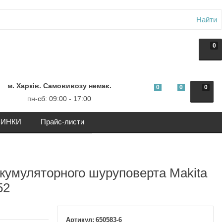
Найти
0
м. Харків. Самовивозу немає.
0
0
0
пн-сб: 09:00 - 17:00
ИНКИ
Прайс-листи
кумуляторного шуруповерта Makita
52
650583-6