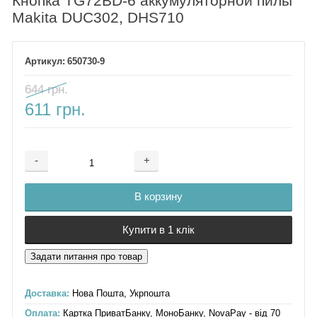
Кнопка TG72BD-6 аккумуляторной пилы
Makita DUC302, DHS710
650730-9
644 грн.
611 грн.
-
+
Добавляется...
Добавлен
В корзину
Купити в 1 клік
Доставка:
Нова Пошта, Укрпошта
Оплата:
Картка ПриватБанку, МоноБанку, NovaPay - від 70