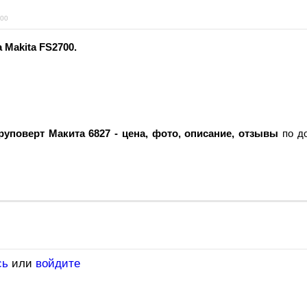
00
Makita FS2700.
уповерт Макита 6827 - цена, фото, описание, отзывы
по до
сь
или
войдите