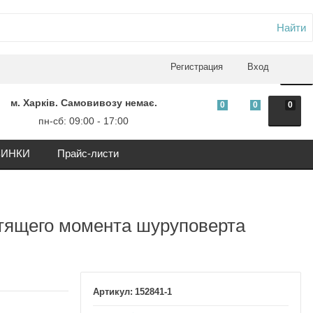
Найти
0
Регистрация
Вход
м. Харків. Самовивозу немає.
0
0
0
пн-сб: 09:00 - 17:00
ИНКИ
Прайс-листи
утящего момента шуруповерта
152841-1