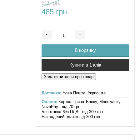
511 грн.
485 грн.
-
+
Добавляется...
Добавлен
В корзину
Купити в 1 клік
Доставка:
Нова Пошта, Укрпошта
Оплата:
Картка ПриватБанку, МоноБанку,
NovaPay - від 70 грн.
Безготівка без ПДВ - від 300 грн.
Накладений платіж від 300 грн.