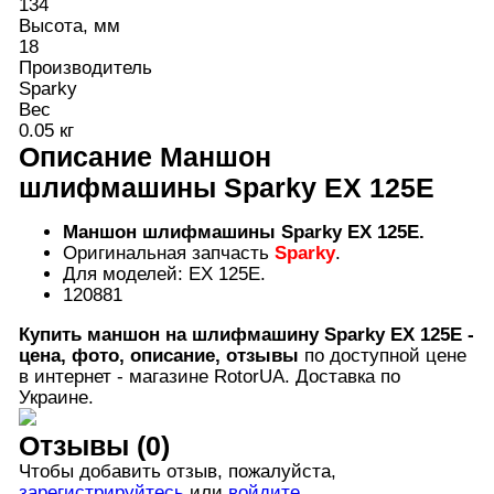
134
Высота, мм
18
Производитель
Sparky
Вес
0.05 кг
Описание
Маншон
шлифмашины Sparky EX 125E
Маншон шлифмашины Sparky EX 125E.
Оригинальная запчасть
Sparky
.
Для моделей: EX 125E.
120881
Купить маншон на шлифмашину
Sparky EX 125E
-
цена, фото, описание, отзывы
по доступной цене
в интернет - магазине RotorUA. Доставка по
Украине.
Отзывы (0)
Чтобы добавить отзыв, пожалуйста,
зарегистрируйтесь
или
войдите