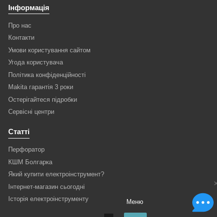
Інформація
Про нас
Контакти
Умови користування сайтом
Угода користувача
Політика конфіденційності
Makita гарантія 3 роки
Остерігайтеся підробки
Сервісні центри
Статті
Перфоратор
КШМ Болгарка
Який купити електроінструмент?
Інтернет-магазин сьогодні
Історія електроінструменту
Меню