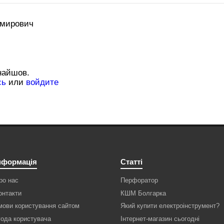
имирович
знайшов.
сь
или
войдите
нформація
Статті
ро нас
Перфоратор
онтакти
КШМ Болгарка
мови користування сайтом
Який купити електроінструмент?
года користувача
Інтернет-магазин сьогодні