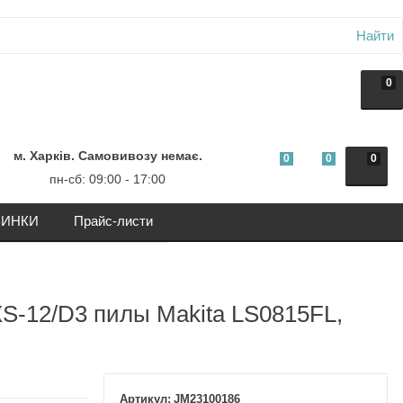
Найти
0
м. Харків. Самовивозу немає.
0
0
0
пн-сб: 09:00 - 17:00
ИНКИ
Прайс-листи
XS-12/D3 пилы Makita LS0815FL,
JM23100186