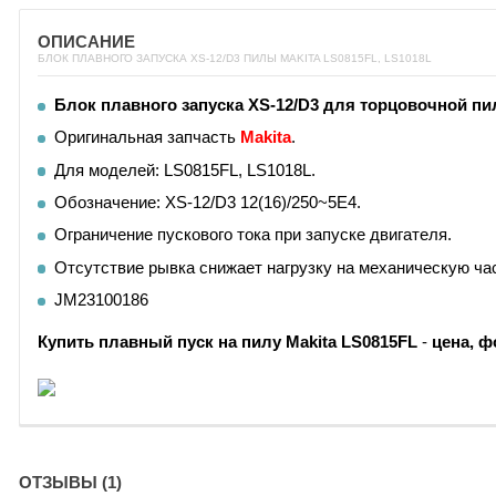
ОПИСАНИЕ
БЛОК ПЛАВНОГО ЗАПУСКА XS-12/D3 ПИЛЫ MAKITA LS0815FL, LS1018L
Блок плавного запуска XS-12/D3 для торцовочной пи
Оригинальная запчасть
Makita
.
Для моделей: LS0815FL, LS1018L.
Обозначение: XS-12/D3 12(16)/250~5E4.
Ограничение пускового тока при запуске двигателя.
Отсутствие рывка снижает нагрузку на механическую ча
JM23100186
Купить
плавный пуск на пилу Makita LS0815FL
-
цена, ф
ОТЗЫВЫ (1)