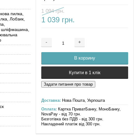
1 094 грн.
кова пилка,
1 039 грн.
лка, Лобзик,
ла,
а шліфмашина,
цювальна
р
-
+
Добавляется...
Добавлен
В корзину
Купити в 1 клік
Доставка:
Нова Пошта, Укрпошта
ск
Оплата:
Картка ПриватБанку, МоноБанку,
NovaPay - від 70 грн.
Безготівка без ПДВ - від 300 грн.
Накладений платіж від 300 грн.