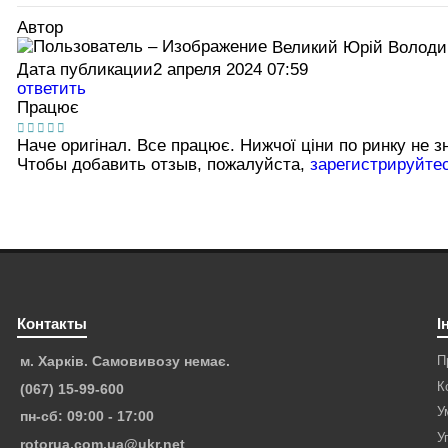
Автор
Великий Юрій Волод
Дата публикации
2 апреля 2024 07:59
ответить
Працює
Наче оригінал. Все працює. Нижчої ціни по ринку не 
Чтобы добавить отзыв, пожалуйста,
зарегистрируйте
Контакты
І
П
м. Харків. Самовивозу немає.
К
(067) 15-99-600
У
пн-сб: 09:00 - 17:00
У
rotorua.com.ua@ukr.net