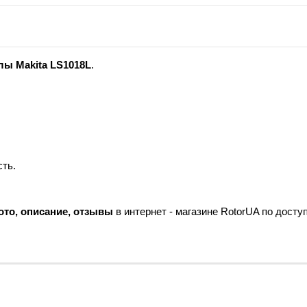
лы Makita LS1018L
.
сть.
ото, описание, отзывы
в интернет - магазине RotorUA по досту