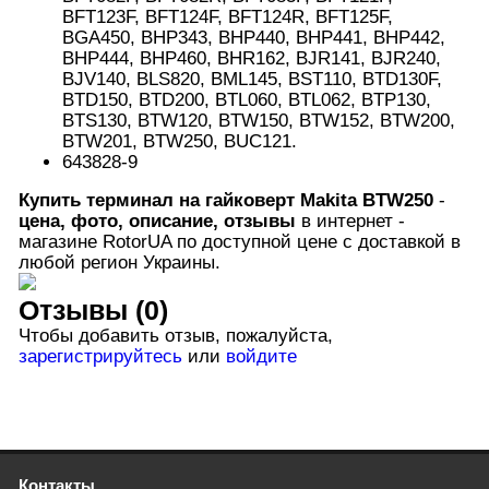
BFT123F, BFT124F, BFT124R, BFT125F,
BGA450, BHP343, BHP440, BHP441, BHP442,
BHP444, BHP460, BHR162, BJR141, BJR240,
BJV140, BLS820, BML145, BST110, BTD130F,
BTD150, BTD200, BTL060, BTL062, BTP130,
BTS130, BTW120, BTW150, BTW152, BTW200,
BTW201, BTW250, BUC121.
643828-9
Купить терминал
на гайковерт
Makita BTW250
-
цена, фото, описание, отзывы
в интернет -
магазине RotorUA по доступной цене с доставкой в
любой регион Украины.
Отзывы (0)
Чтобы добавить отзыв, пожалуйста,
зарегистрируйтесь
или
войдите
Контакты