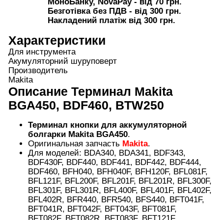
МоноБанку, NovaPay - від 70 грн.
Безготівка без ПДВ - від 300 грн.
Накладений платіж від 300 грн.
Характеристики
Для инструмента
Акумуляторний шуруповерт
Производитель
Makita
Описание
Терминал Makita
BGA450, BDF460, BTW250
Терминал кнопки для аккумуляторной
болгарки
Makita BGA450
.
Оригинальная запчасть
Makita
.
Для моделей: BDA340, BDA341, BDF343,
BDF430F, BDF440, BDF441, BDF442, BDF444,
BDF460, BFH040, BFH040F, BFH120F, BFL081F,
BFL121F, BFL200F, BFL201F, BFL201R, BFL300F,
BFL301F, BFL301R, BFL400F, BFL401F, BFL402F,
BFL402R, BFR440, BFR540, BFS440, BFT041F,
BFT041R, BFT042F, BFT043F, BFT081F,
BFT082F, BFT082R, BFT083F, BFT121F,