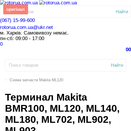
оригінал
Найти
(067) 15-99-600
rotorua.com.ua@ukr.net
м. Харків. Самовивозу немає.
пн-сб: 09:00 - 17:00
0
0
0
Найти
Схема запчасти Makita ML120
Терминал Makita
BMR100, ML120, ML140,
ML180, ML702, ML902,
ML903