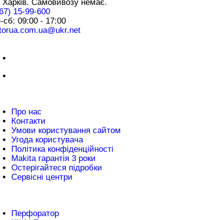
 Харків. Самовивозу немає.
67) 15-99-600
-сб: 09:00 - 17:00
torua.com.ua@ukr.net
плата
нформація
Про нас
Контакти
Умови користування сайтом
Угода користувача
Політика конфіденційності
Makita гарантія 3 роки
Остерігайтеся підробки
Сервісні центри
атті
Перфоратор