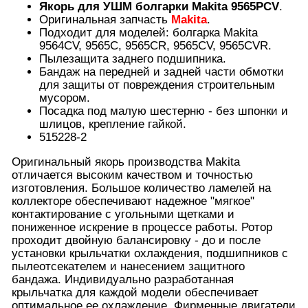
Якорь для УШМ болгарки Makita 9565PCV
.
Оригинальная запчасть
Makita
.
Подходит для моделей: болгарка Makita
9564CV, 9565C, 9565CR, 9565CV, 9565CVR.
Пылезащита заднего подшипника.
Бандаж на передней и задней части обмотки
для защиты от повреждения строительным
мусором.
Посадка под малую шестерню - без шпонки и
шлицов, крепление гайкой.
515228-2
Оригинальный якорь производства Makita
отличается высоким качеством и точностью
изготовления. Большое количество ламелей на
коллекторе обеспечивают надежное "мягкое"
контактирование с угольными щетками и
пониженное искрение в процессе работы. Ротор
проходит двойную балансировку - до и после
установки крыльчатки охлаждения, подшипников с
пылеотсекателем и нанесением защитного
бандажа. Индивидуально разработанная
крыльчатка для каждой модели обеспечивает
оптимальное ее охлаждение. Фирменные двигатели