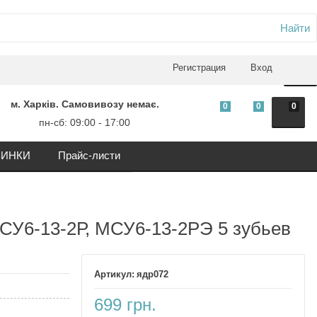
Найти
0
Регистрация
Вход
м. Харків. Самовивозу немає.
0
0
0
пн-сб: 09:00 - 17:00
ИНКИ
Прайс-листи
СУ6-13-2Р, МСУ6-13-2РЭ 5 зубьев
ядр072
699 грн.