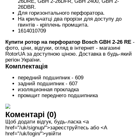
26DRE, GBH 2-26DFR, GBH 2400, GBH 2-
26DBR.
Для горизонтального перфоратора.
На крильчатці два прорізи для доступу до
гвинтів - кріплень промщита.
1614010709
Купити ротор на перфоратор Bosch GBH 2-26 RE
-
фото, ціни, відгуки, огляд в інтернет - магазині
RotorUA за доступною ціною. Доставка в будь-який
регіон України.
Комплектація
передний подшипник - 609
задний подшипник - 607
изоляционная прокладка
промщит переднего подшипника
Коментарі (0)
Щоб додати відгук, будь-ласка <а
href="/uk/signup/">зареєструйтесь або <А
href="/uk/login/">увійти