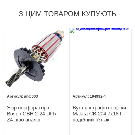
З ЦИМ ТОВАРОМ КУПУЮТЬ
япф003
194992-4
Якір перфоратора
Вугільні графітні щітки
Bosch GBH 2-24 DFR
Makita CB-204 7х18 П-
Z4 ліво аналог
подібний п'ятак